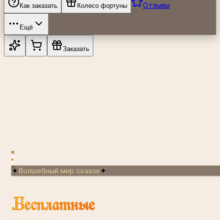
Отзывы
Как заказать
Колесо фортуны
Ещё
Заказать
✦
Волшебный мир сказок
✦
Бесплатные