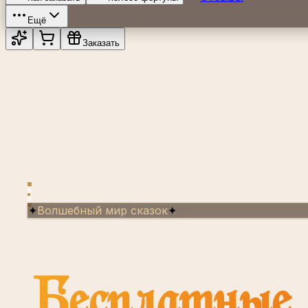
Ещё
Заказать
✦
Волшебный мир сказок
✦
Бесплатные