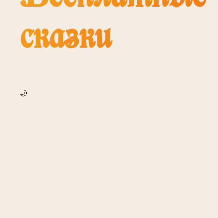
сказки
🌙